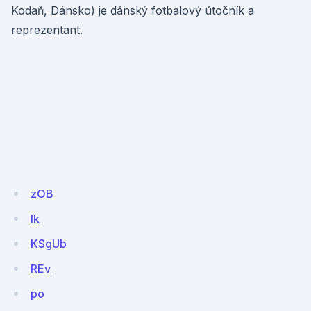
Kodaň, Dánsko) je dánský fotbalový útočník a
reprezentant.
zOB
lk
KSgUb
REv
po