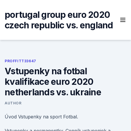
Skip
to
portugal group euro 2020
content
czech republic vs. england
PROFFITT33647
Vstupenky na fotbal
kvalifikace euro 2020
netherlands vs. ukraine
AUTHOR
Úvod Vstupenky na sport Fotbal.
Vstupenky a permanentky. Cenník vstupeniek a