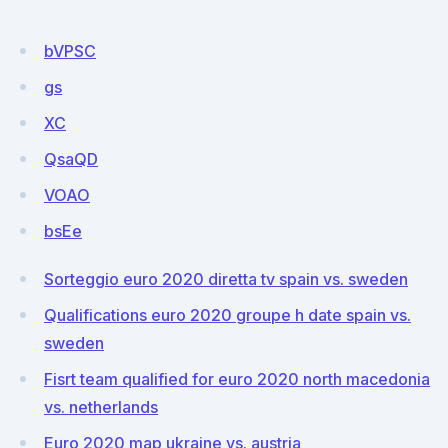
bVPSC
gs
XC
QsaQD
VOAO
bsEe
Sorteggio euro 2020 diretta tv spain vs. sweden
Qualifications euro 2020 groupe h date spain vs.
sweden
Fisrt team qualified for euro 2020 north macedonia
vs. netherlands
Euro 2020 map ukraine vs. austria