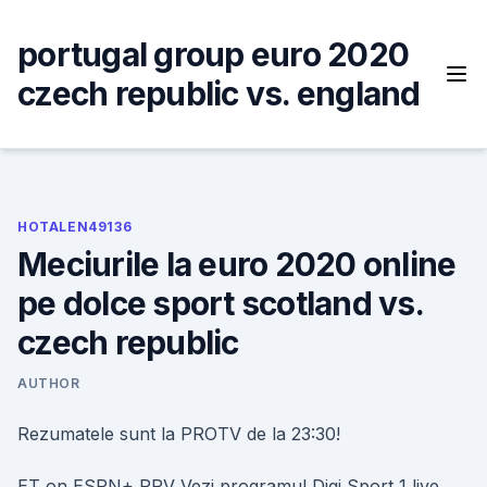
Skip
to
portugal group euro 2020
content
czech republic vs. england
HOTALEN49136
Meciurile la euro 2020 online
pe dolce sport scotland vs.
czech republic
AUTHOR
Rezumatele sunt la PROTV de la 23:30!
ET on ESPN+ PPV Vezi programul Digi Sport 1 live